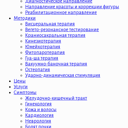
Диагностическое направление
Направление красоты и коррекции фигуры
Реабилитационное направление
Методики
Висцеральная терапия
Вегето-резонансное тестирование
Краниосакральная терапия
Кинезиотерапия
Юмейхотерапия
Фитопаротерапия
Гуа-ша терапия
Вакуумно-баночная терапия
Остеопатия
Ударно-динамическая стимуляция
Цены
Услуги
Симптомы
Желудочно-кишечный тракт
Гинекология
Кожа и волосы
Кардиология
Неврология
Болят почки