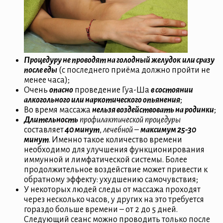
Процедуру не проводят на голодный желудок
или сразу
после еды
(с последнего приёма должно пройти не
менее часа);
Очень
опасно
проведение Гуа-Ша
в состоянии
алкогольного или наркотического опьянения
;
Во время массажа
нельзя воздействовать на родинки
;
Длительность
профилактической процедуры
составляет
40 минут
,
лечебной
–
максимум 25-30
минут
. Именно такое количество времени
необходимо для улучшения функционирования
иммунной и лимфатической системы. Более
продолжительное воздействие может привести к
обратному эффекту: ухудшению самочувствия;
У некоторых людей следы от массажа проходят
через несколько часов, у других на это требуется
гораздо больше времени – от 2 до 5 дней.
Следующий сеанс можно проводить только после