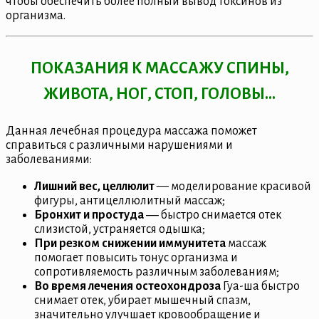
чтобы обеспечить более полный вывод токсинов из
организма.
ПОКАЗАНИЯ К МАССАЖУ СПИНЫ,
ЖИВОТА, НОГ, СТОП, ГОЛОВЫ…
Данная лечебная процедура массажа поможет
справиться с различными нарушениями и
заболеваниями:
Лишний вес, целлюлит
— моделирование красивой
фигуры, антицеллюлитный массаж;
Бронхит и простуда
― быстро снимается отек
слизистой, устраняется одышка;
При резком снижении иммунитета
массаж
помогает повысить тонус организма и
сопротивляемость различным заболеваниям;
Во время лечения остеохондроза
Гуа-ша быстро
снимает отек, убирает мышечный спазм,
значительно улучшает кровообращение и