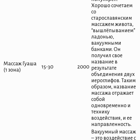
Хорошо сочетаем
со
старославянским
массажем живота,
“вышлёпыванием”
ладонью,
вакуумными
банками. Он
получил свое
название в
Массаж Гуаша
15-30
2000
результате
(1 зона)
объединения двух
иероглифов. Таким
образом, название
массажа отражает
собой
одновременно и
технику
воздействия, и ее
направленность.
Вакуумный массаж
– это воздействие с