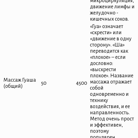
микроциркуляция,
движение лимфы и
желудочно -
кишечных соков.
«Гуа» означает
«скрести» или
«движение в одну
сторону». «Ша»
переводится как
«плохое» – если
дословно:
«выскрести
плохое». Название
Массаж Гуаша
массажа отражает
50
4500
(общий)
собой
одновременно и
технику
воздействия, и ее
направленность.
Метод очень прост
и эффективен,
поэтому
популярен.