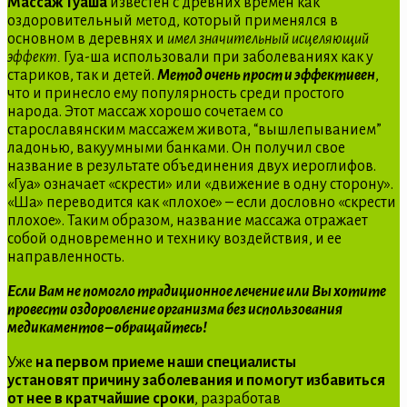
Массаж Гуаша
известен с древних времен как
оздоровительный метод, который применялся в
основном в деревнях и
имел значительный исцеляющий
эффект.
Гуа-ша использовали при заболеваниях как у
стариков, так и детей.
Метод очень прост и эффективен
,
что и принесло ему популярность среди простого
народа. Этот массаж хорошо сочетаем со
старославянским массажем живота, “вышлепыванием”
ладонью, вакуумными банками. Он получил свое
название в результате объединения двух иероглифов.
«Гуа» означает «скрести» или «движение в одну сторону».
«Ша» переводится как «плохое» – если дословно «скрести
плохое». Таким образом, название массажа отражает
собой одновременно и технику воздействия, и ее
направленность.
Если Вам не помогло традиционное лечение или Вы хотите
провести оздоровление организма без использования
медикаментов – обращайтесь!
Уже
на первом приеме наши специалисты
установят причину заболевания и помогут избавиться
от нее в кратчайшие сроки
, разработав