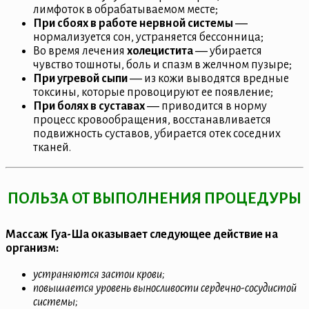
лимфоток в обрабатываемом месте;
При сбоях в работе нервной системы
―
нормализуется сон, устраняется бессонница;
Во время лечения
холецистита
― убирается
чувство тошноты, боль и спазм в желчном пузыре;
При угревой сыпи
― из кожи выводятся вредные
токсины, которые провоцируют ее появление;
При болях в суставах
― приводится в норму
процесс кровообращения, восстанавливается
подвижность суставов, убирается отек соседних
тканей.
ПОЛЬЗА ОТ ВЫПОЛНЕНИЯ ПРОЦЕДУРЫ
Массаж Гуа-Ша оказывает следующее действие на
организм:
устраняются застои крови;
повышается уровень выносливости сердечно-сосудистой
системы;