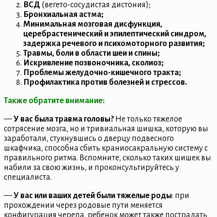
ВСД
(вегето-сосудистая дистония);
Бронхиальная астма;
Минимальная мозговая дисфункция,
церебрастенический и эпилептический синдром,
задержка речевого и психомоторного развития;
Травмы, боли в области шеи и спины;
Искривление позвоночника, сколиоз;
Проблемы желудочно-кишечного тракта;
Профилактика против болезней и стрессов.
Также обратите внимание:
—
У вас была травма головы?
Не только тяжелое
сотрясение мозга, но и тривиальная шишка, которую вы
заработали, стукнувшись о дверцу подвесного
шкафчика, способна сбить краниосакральную систему с
правильного ритма. Вспомните, сколько таких шишек вы
набили за свою жизнь, и проконсультируйтесь у
специалиста.
—
У вас или ваших детей были тяжелые роды
: при
прохождении через родовые пути меняется
конфигурация черепа, ребенок может также пострадать