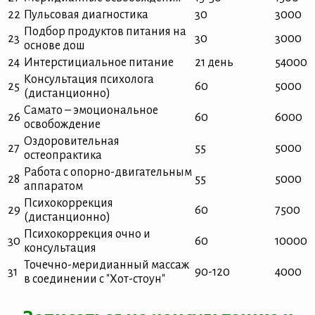
22
Пульсовая диагностика
30
3000
Подбор продуктов питания на
23
30
3000
основе дош
24
Интерстициальное питание
21 день
54000
Консультация психолога
25
60
5000
(дистанционно)
Самато – эмоциональное
26
60
6000
освобождение
Оздоровительная
27
55
5000
остеопрактика
Работа с опорно-двигательным
28
55
5000
аппаратом
Психокоррекция
29
60
7500
(дистанционно)
Психокоррекция очно и
30
60
10000
консультация
Точечно-меридианный массаж
31
90-120
4000
в соединении с "Хот-стоун"