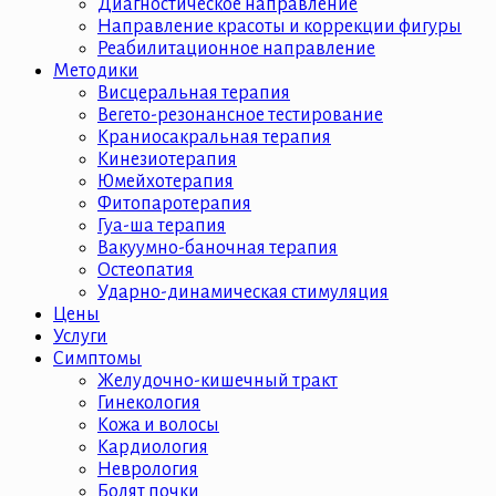
Диагностическое направление
Направление красоты и коррекции фигуры
Реабилитационное направление
Методики
Висцеральная терапия
Вегето-резонансное тестирование
Краниосакральная терапия
Кинезиотерапия
Юмейхотерапия
Фитопаротерапия
Гуа-ша терапия
Вакуумно-баночная терапия
Остеопатия
Ударно-динамическая стимуляция
Цены
Услуги
Симптомы
Желудочно-кишечный тракт
Гинекология
Кожа и волосы
Кардиология
Неврология
Болят почки