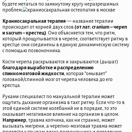
будете метаться по замкнутому кругу неразрешимых
проблем.
Краниосакральная терапия
— название терапии
происходит от корней двух слов
(от лат. cranium – череп
и sacrum – крестец)
. Оно объясняется тем, что ритм,
который прощупывается в черепе, соответствует ритму в
крестце: они соединены в единую динамическую систему
с помощью позвоночника.
Кости черепа раскрываются и закрываются (дышат)
благодаря выработке и распределению
спинномозговой жидкости
, которая “омывает”
головной/спинной мозг от черепа человека до его
крестца.
Руками специалист по мануальной терапии может
ощутить дыхание организма в такт ритму. Если что-то в
этой единой системе колебаний не в порядке, то это
оказывает негативное влияние на организм в целом.
Например
, травма копчика, как ни странно, может
вызывать мигрени, а черепно-мозговая травма может