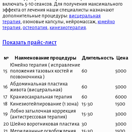
включать 5-10 сеансов. Для получения максимального
эффекта от лечения наши специалисты назначают
дополнительные процедуры:
висцеральная
терапия
, озоновые капсулы, нейромассаж,
юмейхо
терапия
,
остеопатия
,
кинезиотерапия
.
Показать прайс-лист
№
Наименование процедуры
Длительность
Цена
Юмейхо терапия ( исправление
15
положения тазовых костей и
60
5000
позвоночника )
Абдоминальная пластика
16
60
5000
живота (висцеральная)
17
Краниосакральная терапия
60
6000
18
Кинезиотейпирование (1 зона)
15-30
1500
Лобно затылочная коррекция
19
15-30
3000
(антистрессовая терапия)
20
Шейно воротниковая пластика
30
3000
21
Меридианные освобождения
15-30
1500