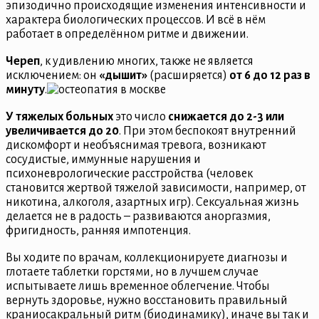
эпизодично происходящие изменения интенсивности и
характера биологических процессов. И всё в нём
работает в определённом ритме и движении.
Череп
, к удивлению многих, также не является
исключением: он
«дышит»
(расширяется)
от 6 до 12 раз в
минуту
.
У тяжелых больных
это число
снижается до 2-3 или
увеличивается до 20
. При этом беспокоят внутренний
дискомфорт и необъяснимая тревога, возникают
сосудистые, иммунные нарушения и
психоневрологические расстройства (человек
становится жертвой тяжелой зависимости, например, от
никотина, алкоголя, азартных игр). Сексуальная жизнь
делается не в радость – развиваются аноргазмия,
фригидность, ранняя импотенция.
Вы ходите по врачам, коллекционируете диагнозы и
глотаете таблетки горстями, но в лучшем случае
испытываете лишь временное облегчение. Чтобы
вернуть здоровье, нужно восстановить правильный
краниосакральный ритм (биодинамику), иначе вы так и