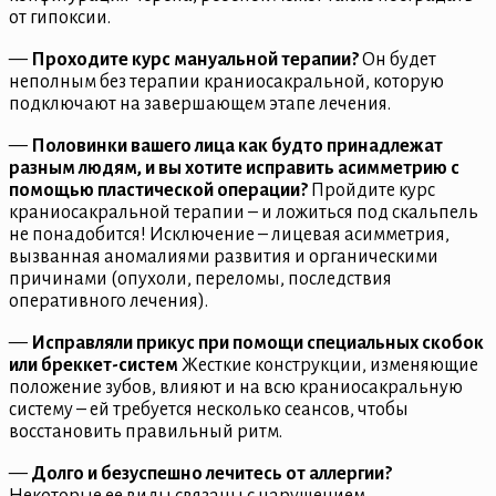
от гипоксии.
—
Проходите курс мануальной терапии?
Он будет
неполным без терапии краниосакральной, которую
подключают на завершающем этапе лечения.
—
Половинки вашего лица как будто принадлежат
разным людям, и вы хотите исправить асимметрию с
помощью пластической операции?
Пройдите курс
краниосакральной терапии – и ложиться под скальпель
не понадобится! Исключение – лицевая асимметрия,
вызванная аномалиями развития и органическими
причинами (опухоли, переломы, последствия
оперативного лечения).
—
Исправляли прикус при помощи специальных скобок
или бреккет-систем
Жесткие конструкции, изменяющие
положение зубов, влияют и на всю краниосакральную
систему – ей требуется несколько сеансов, чтобы
восстановить правильный ритм.
—
Долго и безуспешно лечитесь от аллергии?