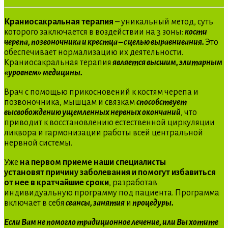
Краниосакральная терапия
– уникальный метод, суть
которого заключается в воздействии на 3 зоны:
кости
черепа, позвоночника и крестца – с целью выравнивания.
Это
обеспечивает нормализацию их деятельности.
Краниосакральная терапия
является высшим, элитарным
«уровнем» медицины.
Врач с помощью прикосновений к костям черепа и
позвоночника, мышцам и связкам
способствует
высвобождению ущемленных нервных окончаний
, что
приводит к восстановлению естественной циркуляции
ликвора и гармонизации работы всей центральной
нервной системы.
Уже
на первом приеме наши специалисты
установят причину заболевания и помогут избавиться
от нее в кратчайшие сроки
, разработав
индивидуальную программу под пациента. Программа
включает в себя
сеансы, занятия
и
процедуры.
Если Вам не помогло традиционное лечение, или Вы хотите