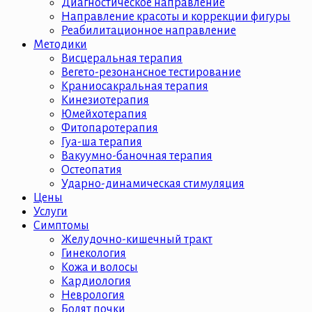
Диагностическое направление
Направление красоты и коррекции фигуры
Реабилитационное направление
Методики
Висцеральная терапия
Вегето-резонансное тестирование
Краниосакральная терапия
Кинезиотерапия
Юмейхотерапия
Фитопаротерапия
Гуа-ша терапия
Вакуумно-баночная терапия
Остеопатия
Ударно-динамическая стимуляция
Цены
Услуги
Симптомы
Желудочно-кишечный тракт
Гинекология
Кожа и волосы
Кардиология
Неврология
Болят почки