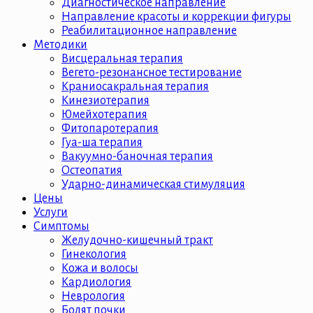
Диагностическое направление
Направление красоты и коррекции фигуры
Реабилитационное направление
Методики
Висцеральная терапия
Вегето-резонансное тестирование
Краниосакральная терапия
Кинезиотерапия
Юмейхотерапия
Фитопаротерапия
Гуа-ша терапия
Вакуумно-баночная терапия
Остеопатия
Ударно-динамическая стимуляция
Цены
Услуги
Симптомы
Желудочно-кишечный тракт
Гинекология
Кожа и волосы
Кардиология
Неврология
Болят почки