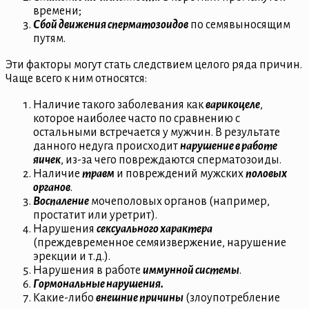
времени;
Сбой движения сперматозоидов
по семявыносящим
путям.
Эти факторы могут стать следствием целого ряда причин.
Чаще всего к ним относятся:
Наличие такого заболевания как
варикоцеле
,
которое наиболее часто по сравнению с
остальными встречается у мужчин. В результате
данного недуга происходит
нарушение в работе
яичек
, из-за чего повреждаются сперматозоиды.
Наличие
травм
и повреждений мужских
половых
органов
.
Воспаление
мочеполовых органов (например,
простатит или уретрит).
Нарушения
сексуального характера
(преждевременное семяизвержение, нарушение
эрекции и т.д.).
Нарушения в работе
иммунной системы
.
Гормональные нарушения.
Какие-либо
внешние причины
(злоупотребление