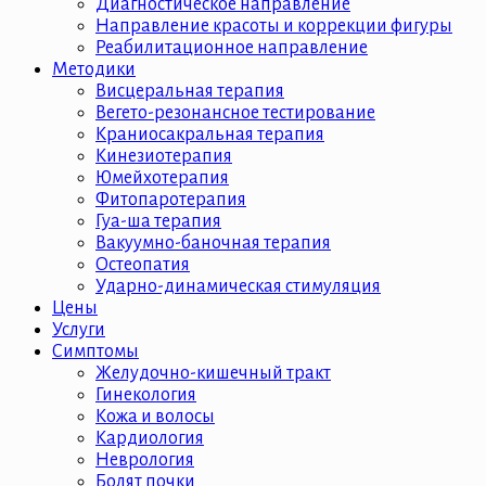
Диагностическое направление
Направление красоты и коррекции фигуры
Реабилитационное направление
Методики
Висцеральная терапия
Вегето-резонансное тестирование
Краниосакральная терапия
Кинезиотерапия
Юмейхотерапия
Фитопаротерапия
Гуа-ша терапия
Вакуумно-баночная терапия
Остеопатия
Ударно-динамическая стимуляция
Цены
Услуги
Симптомы
Желудочно-кишечный тракт
Гинекология
Кожа и волосы
Кардиология
Неврология
Болят почки