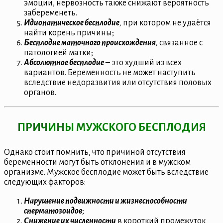
эмоции, нервозность также снижают вероятность
забеременеть.
Идиопатическое бесплодие
,
при котором не удаётся
найти корень причины;
Бесплодие маточного происхождения
,
связанное с
патологией матки;
Абсолютное бесплодие
–
это худший из всех
вариантов. Беременность не может наступить
вследствие недоразвития или отсутствия половых
органов.
ПРИЧИНЫ МУЖСКОГО БЕСПЛОДИЯ
Однако стоит помнить, что причиной отсутствия
беременности могут быть отклонения и в мужском
организме. Мужское бесплодие может быть вследствие
следующих факторов:
Нарушение подвижности и жизнеспособности
сперматозоидов
;
С
нижение их численности
в короткий промежуток