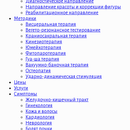
Диагностическое направление
Направление красоты и коррекции фигуры
Реабилитационное направление
Методики
Висцеральная терапия
Вегето-резонансное тестирование
Краниосакральная терапия
Кинезиотерапия
Юмейхотерапия
Фитопаротерапия
Гуа-ша терапия
Вакуумно-баночная терапия
Остеопатия
Ударно-динамическая стимуляция
Цены
Услуги
Симптомы
Желудочно-кишечный тракт
Гинекология
Кожа и волосы
Кардиология
Неврология
Болят почки